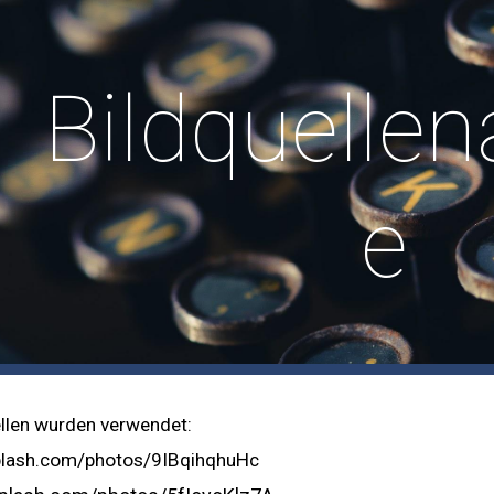
ip to main content
Skip to navigat
Bildquelle
e
llen wurden verwendet:
splash.com/photos/9IBqihqhuHc