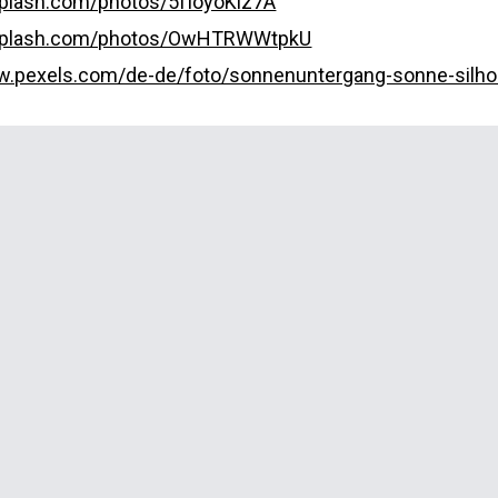
splash.com/photos/5fIoyoKlz7A
nsplash.com/photos/OwHTRWWtpkU
w.pexels.com/de-de/foto/sonnenuntergang-sonne-silho