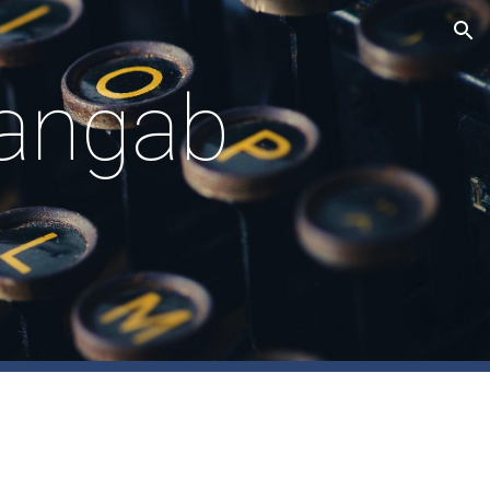
ion
nangab