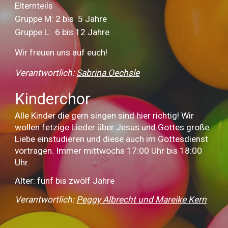
Elternteils
Gruppe M: 2 bis 5 Jahre
Gruppe L: 6 bis 12 Jahre
Wir freuen uns auf euch!
Verantwortlich:
Sabrina Oechsle
Kinderchor
Alle Kinder die gern singen sind hier richtig! Wir
wollen fetzige Lieder über Jesus und Gottes große
Liebe einstudieren und diese auch im Gottesdienst
vortragen. Immer mittwochs 17:00 Uhr bis 18:00
Uhr.
Alter: fünf bis zwölf Jahre
Verantwortlich:
Peggy Albrecht und Mareike Kern